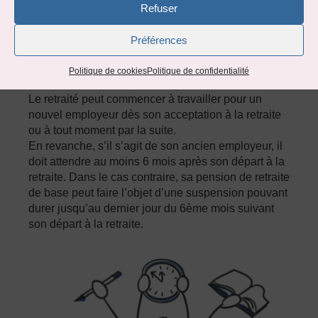
Refuser
croissance (SMIC) au 1er janvier de l’année
calculé sur la base de 1 820 heures par an (soit 2
Préférences
827,07 € brut en 2024).
Ou au dernier salaire d’activité brut avant l’entrée
Politique de cookies
Politique de confidentialité
à la retraite.
Le retraité peut commencer à travailler pour un
nouvel employeur dès son acceptation à la retraite
ou à tout moment par la suite.
En revanche, s’il s’agit de son ancien employeur, il
doit attendre au moins 6 mois après son départ à la
retraite. Dans le cas contraire, sa pension de retraite
de base peut faire l’objet d’une suspension pouvant
durer jusqu’au dernier jour du 6ème mois suivant
son départ à la retraite.