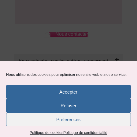
Nous contacter
En savoir plus sur les actions concernant
les enfants/pensions alimentaires
Nous utilisons des cookies pour optimiser notre site web et notre service.
Processus amiable
Accepter
Coût
25%
Refuser
Préférences
Durée
25%
Politique de cookies
Politique de confidentialité
Aléa
10%