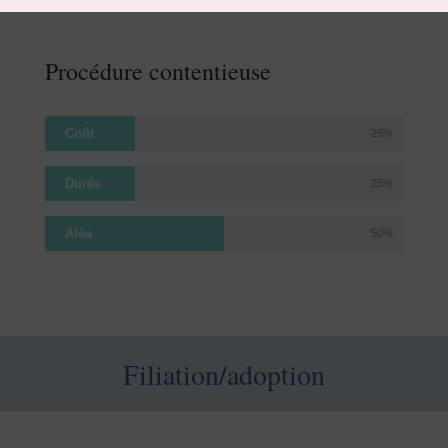
Procédure contentieuse
Coût
25%
Durée
25%
Aléa
50%
Filiation/adoption