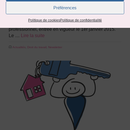
pour les salariés et les entreprises?
Préférences
on
21 MAI 2024
Le Compte Personnel de Formation (CPF) a vu le jour
Politique de cookies
Politique de confidentialité
grâce à la Loi pour la Liberté de choisir son avenir
professionnel, entrée en vigueur le 1er janvier 2015.
Le …
Lire la suite
Actualités
,
Droit du travail
,
Newsletter