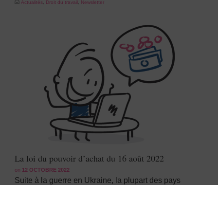
Actualités
,
Droit du travail
,
Newsletter
La loi du pouvoir d’achat du 16 août 2022
on
12 OCTOBRE 2022
Suite à la guerre en Ukraine, la plupart des pays
européens doivent faire face à l’inflation et à
l’augmentation du prix de l’énergie.En France, le
Gouvernement français s’interroge depuis plusieurs …